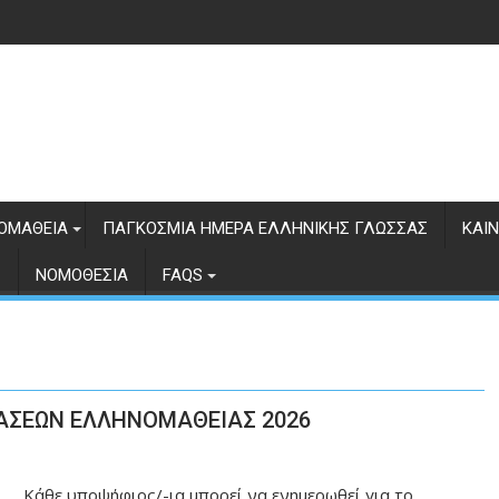
ΟΜΆΘΕΙΑ
ΠΑΓΚΌΣΜΙΑ ΗΜΈΡΑ ΕΛΛΗΝΙΚΉΣ ΓΛΏΣΣΑΣ
ΚΑΙ
Σ
ΝΟΜΟΘΕΣΊΑ
FAQS
ΑΣΕΩΝ ΕΛΛΗΝΟΜΑΘΕΙΑΣ 2026
Κάθε υποψήφιος/-ια μπορεί να ενημερωθεί για το