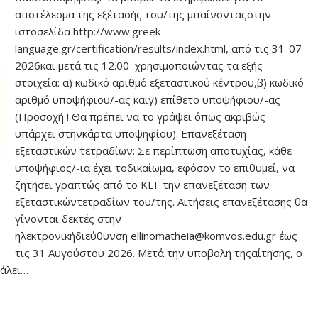
αποτέλεσμα της εξέτασής του/της μπαίνονταςστην
ιστοσελίδα http://www.greek-
language.gr/certification/results/index.html, από τις 31-07-
2026και μετά τις 12.00 χρησιμοποιώντας τα εξής
στοιχεία: α) κωδικό αριθμό εξεταστικού κέντρου,β) κωδικό
αριθμό υποψήφιου/-ας καιγ) επίθετο υποψήφιου/-ας
(Προσοχή ! Θα πρέπει να το γράψει όπως ακριβώς
υπάρχει στηνκάρτα υποψηφίου). Επανεξέταση
εξεταστικών τετραδίων: Σε περίπτωση αποτυχίας, κάθε
υποψήφιος/-ια έχει τοδικαίωμα, εφόσον το επιθυμεί, να
ζητήσει γραπτώς από το ΚΕΓ την επανεξέταση των
εξεταστικώντετραδίων του/της. Αιτήσεις επανεξέτασης θα
γίνονται δεκτές στην
ηλεκτρονικήδιεύθυνση ellinomatheia@komvos.edu.gr έως
τις 31 Αυγούστου 2026. Μετά την υποβολή τηςαίτησης, ο
βάλει…