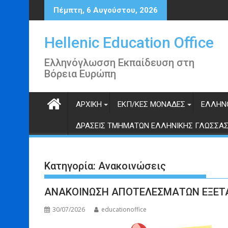
Περάστε
Πέμπτη, 6 Αυγούστου, 2026
στο
περιεχόμενο
Hellenic Education Office
Ελληνόγλωσση Εκπαίδευση στη
Βόρεια Ευρώπη
ΑΡΧΙΚΉ
ΕΚΠ/ΚΈΣ ΜΟΝΆΔΕΣ
ΕΛΛΗΝ
ΔΡΆΣΕΙΣ ΤΜΗΜΆΤΩΝ ΕΛΛΗΝΙΚΉΣ ΓΛΏΣΣΑ
Κατηγορία:
Ανακοινώσεις
ΑΝΑΚΟΙΝΩΣΗ ΑΠΟΤΕΛΕΣΜΑΤΩΝ ΕΞΕΤ
30/07/2026
educationoffice