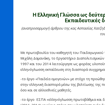
Η Ελληνική Γλώσσα ως δεύτερ
Εκπαιδευτικές δ
(αναπροσαρμογή άρθρου της κας Ασπασίας Χατζηδ
του
Με πρωτοβουλία του καθηγητή του Παιδαγωγικού 
Μιχάλη Δαμανάκη, το Εργαστήριο Διαπολιτισμικών
1997 και του 2014 λειτούργησε ως φορέας υλοποί
ελληνόγλωσση εκπαίδευση στη διασπορά συγχρημα
-τo έργο «Παιδεία ομογενών» με στόχο τη προώθηση
στην ελληνική διασπορά μέσω της βελτίωσης της 
όσο και σε αλλοεθνείς μαθητές.
-το έργο ΕΣΠΑ «ελληνόγλωσση πρωτοβάθμια και δ
(2011-2014) με κύριο στόχο την υλοποίηση ενός δ