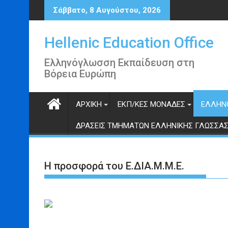
Περάστε
Σάββατο, 8 Αυγούστου, 2026
στο
περιεχόμενο
Hellenic Education Office
Ελληνόγλωσση Εκπαίδευση στη
Βόρεια Ευρώπη
ΑΡΧΙΚΉ
ΕΚΠ/ΚΈΣ ΜΟΝΆΔΕΣ
ΕΛΛΗΝ
ΔΡΆΣΕΙΣ ΤΜΗΜΆΤΩΝ ΕΛΛΗΝΙΚΉΣ ΓΛΏΣΣΑ
Η προσφορά του Ε.ΔΙΑ.Μ.Μ.Ε.