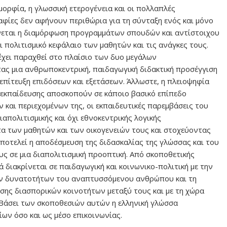
μορφία, η γλωσσική ετερογένεια και οι πολλαπλές
ραφίες δεν αφήνουν περιθώρια για τη σύνταξη ενός και μόνο
νεται η διαμόρφωση προγραμμάτων σπουδών και αντίστοιχου
 πολιτισμικό κεφάλαιο των μαθητών και τις ανάγκες τους.
 έχει παραχθεί στο πλαίσιο των δυο μεγάλων
 μια ανθρωποκεντρική, παιδαγωγική διδακτική προσέγγιση
επίτευξη επιδόσεων και εξετάσεων. Άλλωστε, η πλειοψηφία
εκπαίδευσης αποσκοπούν σε κάποιο βασικό επίπεδο
 και περιεχομένων της, οι εκπαιδευτικές παρεμβάσεις του
απολιτισμικής και όχι εθνοκεντρικής λογικής
τα των μαθητών και των οικογενειών τους και στοχεύοντας
αποτελεί η αποδέσμευση της διδασκαλίας της γλώσσας και του
ους σε μια διαπολιτισμική προοπτική. Από σκοποθετικής
διακρίνεται σε παιδαγωγική και κοινωνικο-πολιτική με την
ων δυνατοτήτων του αναπτυσσόμενου ανθρώπου και τη
σης διασπορικών κοινοτήτων μεταξύ τους και με τη χώρα
. Βάσει των σκοποθεσιών αυτών η ελληνική γλώσσα
ων όσο και ως μέσο επικοινωνίας.