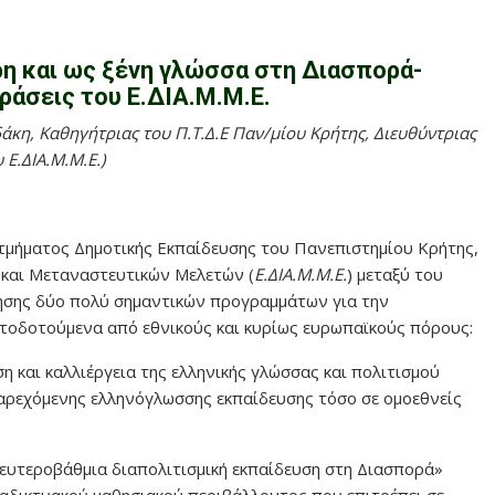
η και ως ξένη γλώσσα στη Διασπορά-
ράσεις του Ε.ΔΙΑ.Μ.Μ.Ε.
άκη, Καθηγήτριας του Π.Τ.Δ.Ε Παν/μίου
Κρήτης, Διευθύντριας
 Ε.ΔΙΑ.Μ.Μ.Ε.)
τμήματος Δημοτικής Εκπαίδευσης του Πανεπιστημίου Κρήτης,
 και Μεταναστευτικών Μελετών (
Ε.ΔΙΑ.Μ.Μ.Ε.
) μεταξύ του
ησης δύο πολύ σημαντικών προγραμμάτων για την
τοδοτούμενα από εθνικούς και κυρίως ευρωπαϊκούς πόρους:
 και καλλιέργεια της ελληνικής γλώσσας και πολιτισμού
παρεχόμενης ελληνόγλωσσης εκπαίδευσης τόσο σε ομοεθνείς
ευτεροβάθμια διαπολιτισμική εκπαίδευση στη Διασπορά»
ιαδικτυακού μαθησιακού περιβάλλοντος που επιτρέπει σε