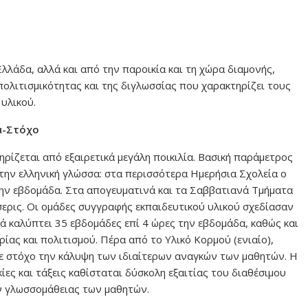
λλάδα, αλλά και από την παροικία και τη χώρα διαμονής,
απολιτισμικότητας και της διγλωσσίας που χαρακτηρίζει τους
 υλικού.
α-Στόχο
ρίζεται από εξαιρετικά μεγάλη ποικιλία. Βασική παράμετρος
στην ελληνική γλώσσα: στα περισσότερα Ημερήσια Σχολεία ο
την εβδομάδα. Στα απογευματινά και τα Σαββατιανά Τμήματα
σερις. Οι ομάδες συγγραφής εκπαιδευτικού υλικού σχεδίασαν
ά καλύπτει 35 εβδομάδες επί 4 ώρες την εβδομάδα, καθώς και
ρίας και πολιτισμού. Πέρα από το Υλικό Κορμού (ενιαίο),
με στόχο την κάλυψη των ιδιαίτερων αναγκών των μαθητών. Η
ίες και τάξεις καθίσταται δύσκολη εξαιτίας του διαθέσιμου
ων γλωσσομάθειας των μαθητών.