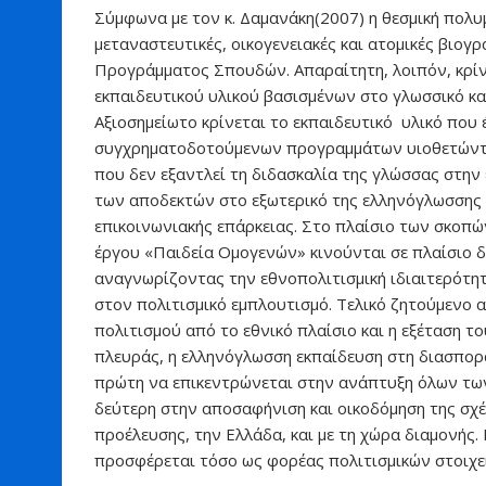
Σύμφωνα με τον κ. Δαμανάκη(2007) η θεσμική πολυ
μεταναστευτικές, οικογενειακές και ατομικές βιογ
Προγράμματος Σπουδών. Απαραίτητη, λοιπόν, κρί
εκπαιδευτικού υλικού βασισμένων στο γλωσσικό και
Αξιοσημείωτο κρίνεται το εκπαιδευτικό υλικό που
συγχρηματοδοτούμενων προγραμμάτων υιοθετώντας
που δεν εξαντλεί τη διδασκαλία της γλώσσας στην 
των αποδεκτών στο εξωτερικό της ελληνόγλωσσης 
επικοινωνιακής επάρκειας. Στο πλαίσιο των σκοπών
έργου «Παιδεία Ομογενών» κινούνται σε πλαίσιο δι
αναγνωρίζοντας την εθνοπολιτισμική ιδιαιτερότη
στον πολιτισμικό εμπλουτισμό. Τελικό ζητούμενο 
πολιτισμού από το εθνικό πλαίσιο και η εξέταση τ
πλευράς, η ελληνόγλωσση εκπαίδευση στη διασπορά 
πρώτη να επικεντρώνεται στην ανάπτυξη όλων τ
δεύτερη στην αποσαφήνιση και οικοδόμηση της σχέ
προέλευσης, την Ελλάδα, και με τη χώρα διαμονής
προσφέρεται τόσο ως φορέας πολιτισμικών στοιχεί